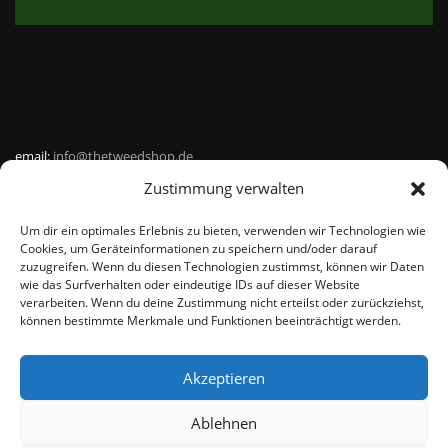
email:
info@thetweedshop.de
Zustimmung verwalten
Kvk Nummer: 88959732
Um dir ein optimales Erlebnis zu bieten, verwenden wir Technologien wie
MWSnr: NL864836247B01
Cookies, um Geräteinformationen zu speichern und/oder darauf
zuzugreifen. Wenn du diesen Technologien zustimmst, können wir Daten
wie das Surfverhalten oder eindeutige IDs auf dieser Website
verarbeiten. Wenn du deine Zustimmung nicht erteilst oder zurückziehst,
können bestimmte Merkmale und Funktionen beeinträchtigt werden.
Akzeptieren
© THEMEISLE, ALL RIGHTS RESERVED
Ablehnen