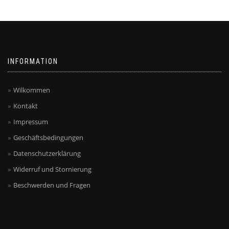
können
auf
auf
der
der
Produktseite
Produktseite
gewählt
gewählt
werden
werden
INFORMATION
Wilkommen
Kontakt
Impressum
Geschäftsbedingungen
Datenschutzerklärung
Widerruf und Stornierung
Beschwerden und Fragen