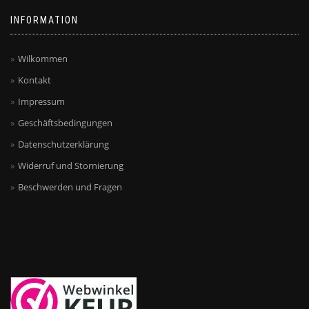
können
auf
INFORMATION
der
Produktseite
gewählt
Wilkommen
werden
Kontakt
Impressum
Geschäftsbedingungen
Datenschutzerklärung
Widerruf und Stornierung
Beschwerden und Fragen