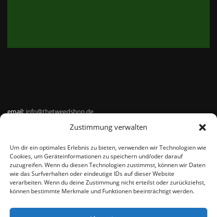
email:
info@thetweedshop.de
Zustimmung verwalten
Kvk Nummer: 88959732
Um dir ein optimales Erlebnis zu bieten, verwenden wir Technologien wie
MWSnr: NL864836247B01
Cookies, um Geräteinformationen zu speichern und/oder darauf
zuzugreifen. Wenn du diesen Technologien zustimmst, können wir Daten
wie das Surfverhalten oder eindeutige IDs auf dieser Website
verarbeiten. Wenn du deine Zustimmung nicht erteilst oder zurückziehst,
können bestimmte Merkmale und Funktionen beeinträchtigt werden.