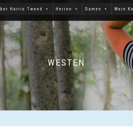
ber Harris Tweed
Herren
Damen
Mein K
WESTEN