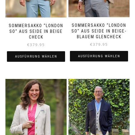
werden
werden
SOMMERSAKKO “LONDON
SOMMERSAKKO “LONDON
SO“ AUS SEIDE IN BEIGE-
SO“ AUS SEIDE IN BEIGE
BLAUEM GLENCHECK
CHECK
€
379.95
€
379.95
AUSFÜHRUNG WÄHLEN
AUSFÜHRUNG WÄHLEN
Dieses
Dieses
Produkt
Produkt
weist
weist
mehrere
mehrere
Varianten
Varianten
auf.
auf.
Die
Die
Optionen
Optionen
können
können
auf
auf
der
der
Produktseite
Produktseite