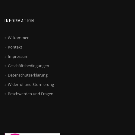
auf
auf
der
der
Produktseite
Produktseite
INFORMATION
gewählt
gewählt
werden
werden
Wilkommen
Kontakt
Impressum
Geschäftsbedingungen
Datenschutzerklärung
Widerruf und Stornierung
Beschwerden und Fragen