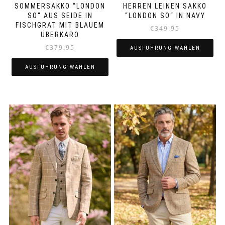
SOMMERSAKKO “LONDON
HERREN LEINEN SAKKO
SO“ AUS SEIDE IN
“LONDON SO“ IN NAVY
FISCHGRAT MIT BLAUEM
€
349.95
ÜBERKARO
€
379.95
AUSFÜHRUNG WÄHLEN
Dieses
AUSFÜHRUNG WÄHLEN
Produkt
Dieses
weist
Produkt
mehrere
weist
Varianten
mehrere
auf.
Varianten
Die
auf.
Optionen
Die
können
Optionen
auf
können
der
auf
Produktseite
der
gewählt
Produktseite
werden
gewählt
werden