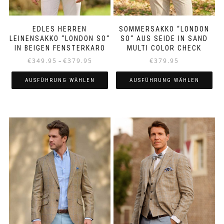
EDLES HERREN
SOMMERSAKKO “LONDON
LEINENSAKKO “LONDON SO“
SO“ AUS SEIDE IN SAND
IN BEIGEN FENSTERKARO
MULTI COLOR CHECK
Preisspanne:
€
349.95
€
379.95
€
379.95
–
€349.95
bis
AUSFÜHRUNG WÄHLEN
AUSFÜHRUNG WÄHLEN
€379.95
Dieses
Dieses
Produkt
Produkt
weist
weist
mehrere
mehrere
Varianten
Varianten
auf.
auf.
Die
Die
Optionen
Optionen
können
können
auf
auf
der
der
Produktseite
Produktseite
gewählt
gewählt