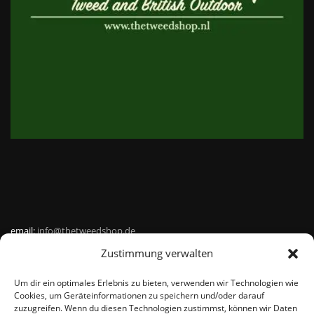
email:
info@thetweedshop.de
Zustimmung verwalten
Kvk Nummer: 88959732
Um dir ein optimales Erlebnis zu bieten, verwenden wir Technologien wie
MWSnr: NL864836247B01
Cookies, um Geräteinformationen zu speichern und/oder darauf
zuzugreifen. Wenn du diesen Technologien zustimmst, können wir Daten