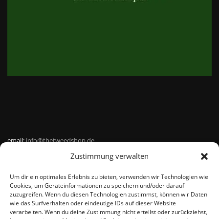
email:
info@thetweedshop.de
Zustimmung verwalten
Kvk Nummer: 88959732
Um dir ein optimales Erlebnis zu bieten, verwenden wir Technologien wie
MWSnr: NL864836247B01
Cookies, um Geräteinformationen zu speichern und/oder darauf
zuzugreifen. Wenn du diesen Technologien zustimmst, können wir Daten
wie das Surfverhalten oder eindeutige IDs auf dieser Website
verarbeiten. Wenn du deine Zustimmung nicht erteilst oder zurückziehst,