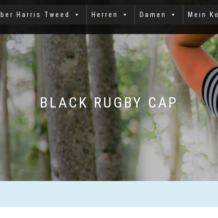
ber Harris Tweed
Herren
Damen
Mein K
BLACK RUGBY CAP