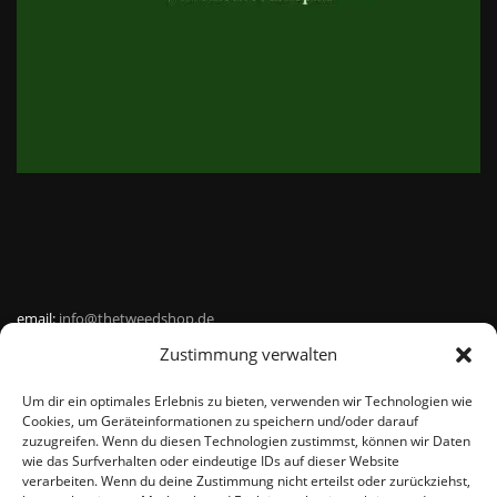
email:
info@thetweedshop.de
Zustimmung verwalten
Kvk Nummer: 88959732
Um dir ein optimales Erlebnis zu bieten, verwenden wir Technologien wie
MWSnr: NL864836247B01
Cookies, um Geräteinformationen zu speichern und/oder darauf
zuzugreifen. Wenn du diesen Technologien zustimmst, können wir Daten
wie das Surfverhalten oder eindeutige IDs auf dieser Website
verarbeiten. Wenn du deine Zustimmung nicht erteilst oder zurückziehst,