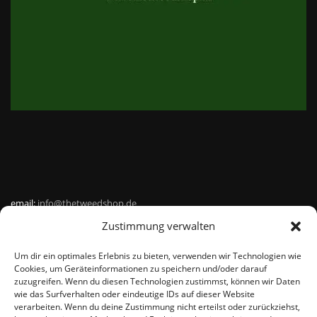
email:
info@thetweedshop.de
Zustimmung verwalten
Kvk Nummer: 88959732
Um dir ein optimales Erlebnis zu bieten, verwenden wir Technologien wie
MWSnr: NL864836247B01
Cookies, um Geräteinformationen zu speichern und/oder darauf
zuzugreifen. Wenn du diesen Technologien zustimmst, können wir Daten
wie das Surfverhalten oder eindeutige IDs auf dieser Website
verarbeiten. Wenn du deine Zustimmung nicht erteilst oder zurückziehst,