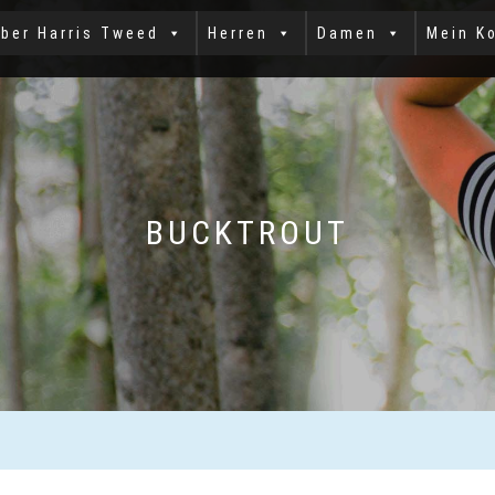
ber Harris Tweed
Herren
Damen
Mein K
BUCKTROUT