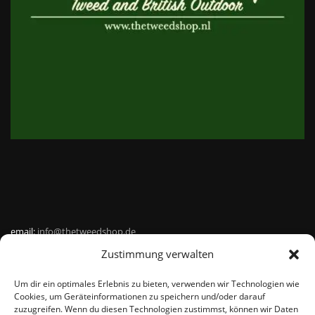
email:
info@thetweedshop.de
Zustimmung verwalten
Kvk Nummer: 88959732
Um dir ein optimales Erlebnis zu bieten, verwenden wir Technologien wie
MWSnr: NL864836247B01
Cookies, um Geräteinformationen zu speichern und/oder darauf
zuzugreifen. Wenn du diesen Technologien zustimmst, können wir Daten