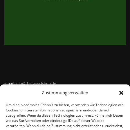
email:
info@thetweedshop.de
Zustimmung verwalten
Kvk Nummer: 88959732
Um dir ein optimales Erlebnis zu bieten, verwenden wir Technologien wie
MWSnr: NL864836247B01
Cookies, um Geräteinformationen zu speichern und/oder darauf
zuzugreifen. Wenn du diesen Technologien zustimmst, können wir Daten
wie das Surfverhalten oder eindeutige IDs auf dieser Website
verarbeiten. Wenn du deine Zustimmung nicht erteilst oder zurückziehst,