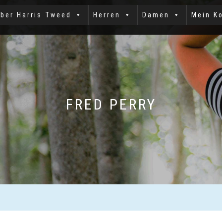
ber Harris Tweed
Herren
Damen
Mein K
FRED PERRY