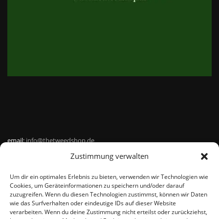
email:
info@thetweedshop.de
Zustimmung verwalten
Kvk Nummer: 88959732
Um dir ein optimales Erlebnis zu bieten, verwenden wir Technologien wie
MWSnr: NL864836247B01
Cookies, um Geräteinformationen zu speichern und/oder darauf
zuzugreifen. Wenn du diesen Technologien zustimmst, können wir Daten
wie das Surfverhalten oder eindeutige IDs auf dieser Website
verarbeiten. Wenn du deine Zustimmung nicht erteilst oder zurückziehst,