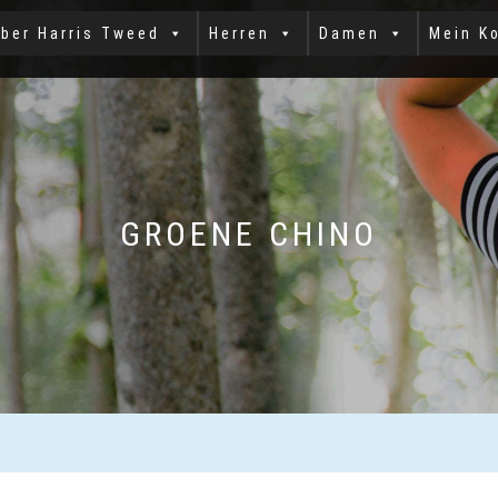
ber Harris Tweed
Herren
Damen
Mein K
GROENE CHINO