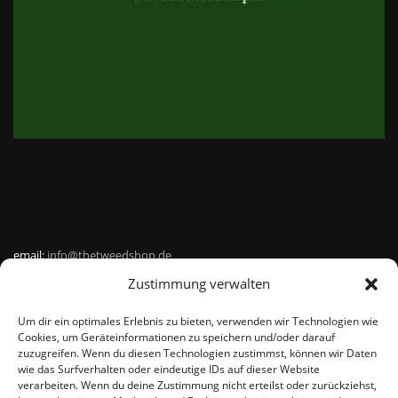
email:
info@thetweedshop.de
Zustimmung verwalten
Kvk Nummer: 88959732
Um dir ein optimales Erlebnis zu bieten, verwenden wir Technologien wie
MWSnr: NL864836247B01
Cookies, um Geräteinformationen zu speichern und/oder darauf
zuzugreifen. Wenn du diesen Technologien zustimmst, können wir Daten
wie das Surfverhalten oder eindeutige IDs auf dieser Website
verarbeiten. Wenn du deine Zustimmung nicht erteilst oder zurückziehst,