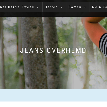
ber Harris Tweed
Herren
Damen
Mein K
JEANS OVERHEMD