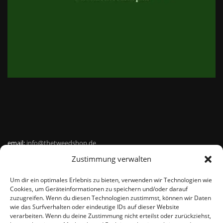
email:
info@thetweedshop.de
Zustimmung verwalten
Kvk Nummer: 88959732
Um dir ein optimales Erlebnis zu bieten, verwenden wir Technologien wie
MWSnr: NL864836247B01
Cookies, um Geräteinformationen zu speichern und/oder darauf
zuzugreifen. Wenn du diesen Technologien zustimmst, können wir Daten
wie das Surfverhalten oder eindeutige IDs auf dieser Website
verarbeiten. Wenn du deine Zustimmung nicht erteilst oder zurückziehst,