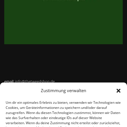
email:
info@thetweedshop.de
Zustimmung verwalten
Kvk Nummer: 88959732
Um dir ein optimales Erlebnis zu bieten, verwenden wir Technologien wie
MWSnr: NL864836247B01
Cookies, um Geräteinformationen zu speichern und/oder darauf
zuzugreifen. Wenn du diesen Technologien zustimmst, können wir Daten
wie das Surfverhalten oder eindeutige IDs auf dieser Website
verarbeiten. Wenn du deine Zustimmung nicht erteilst oder zurückziehst,