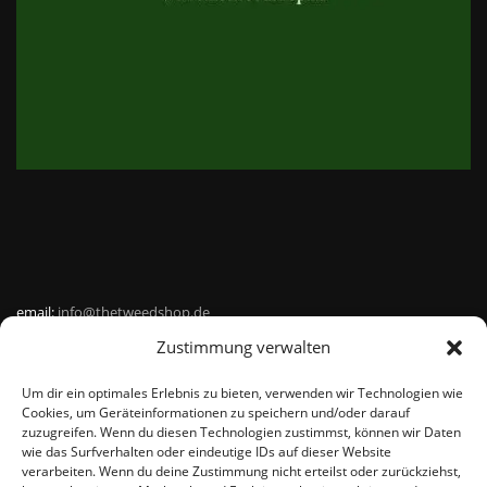
email:
info@thetweedshop.de
Zustimmung verwalten
Kvk Nummer: 88959732
Um dir ein optimales Erlebnis zu bieten, verwenden wir Technologien wie
MWSnr: NL864836247B01
Cookies, um Geräteinformationen zu speichern und/oder darauf
zuzugreifen. Wenn du diesen Technologien zustimmst, können wir Daten
wie das Surfverhalten oder eindeutige IDs auf dieser Website
verarbeiten. Wenn du deine Zustimmung nicht erteilst oder zurückziehst,