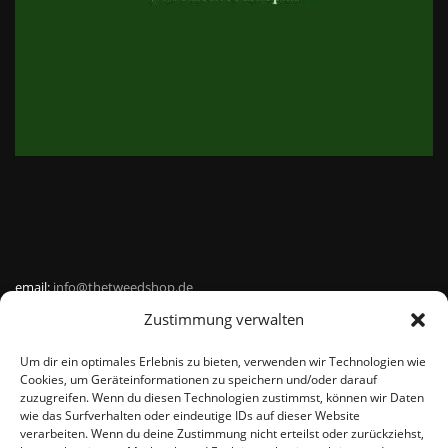
email:
info@thetweedshop.de
Zustimmung verwalten
Kvk Nummer: 88959732
Um dir ein optimales Erlebnis zu bieten, verwenden wir Technologien wie
MWSnr: NL864836247B01
Cookies, um Geräteinformationen zu speichern und/oder darauf
zuzugreifen. Wenn du diesen Technologien zustimmst, können wir Daten
wie das Surfverhalten oder eindeutige IDs auf dieser Website
verarbeiten. Wenn du deine Zustimmung nicht erteilst oder zurückziehst,