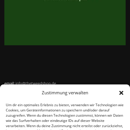
email:
info@thetweedshop.de
Zustimmung verwalten
Kvk Nummer: 88959732
Um dir ein optimales Erlebnis zu bieten, verwenden wir Technologien wie
MWSnr: NL864836247B01
Cookies, um Geräteinformationen zu speichern und/oder darauf
zuzugreifen. Wenn du diesen Technologien zustimmst, können wir Daten
wie das Surfverhalten oder eindeutige IDs auf dieser Website
verarbeiten. Wenn du deine Zustimmung nicht erteilst oder zurückziehst,