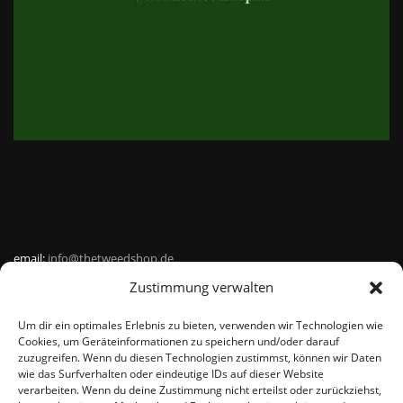
email:
info@thetweedshop.de
Zustimmung verwalten
Kvk Nummer: 88959732
Um dir ein optimales Erlebnis zu bieten, verwenden wir Technologien wie
MWSnr: NL864836247B01
Cookies, um Geräteinformationen zu speichern und/oder darauf
zuzugreifen. Wenn du diesen Technologien zustimmst, können wir Daten
wie das Surfverhalten oder eindeutige IDs auf dieser Website
verarbeiten. Wenn du deine Zustimmung nicht erteilst oder zurückziehst,