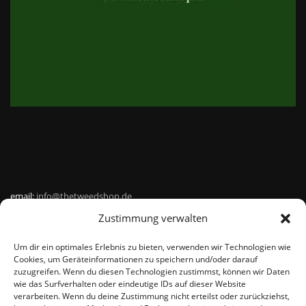
email:
info@thetweedshop.de
Zustimmung verwalten
Kvk Nummer: 88959732
Um dir ein optimales Erlebnis zu bieten, verwenden wir Technologien wie
MWSnr: NL864836247B01
Cookies, um Geräteinformationen zu speichern und/oder darauf
zuzugreifen. Wenn du diesen Technologien zustimmst, können wir Daten
wie das Surfverhalten oder eindeutige IDs auf dieser Website
verarbeiten. Wenn du deine Zustimmung nicht erteilst oder zurückziehst,