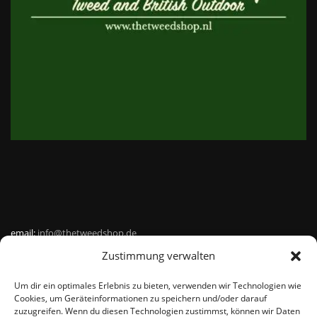
email:
info@thetweedshop.de
Zustimmung verwalten
Kvk Nummer: 88959732
Um dir ein optimales Erlebnis zu bieten, verwenden wir Technologien wie
MWSnr: NL864836247B01
Cookies, um Geräteinformationen zu speichern und/oder darauf
zuzugreifen. Wenn du diesen Technologien zustimmst, können wir Daten