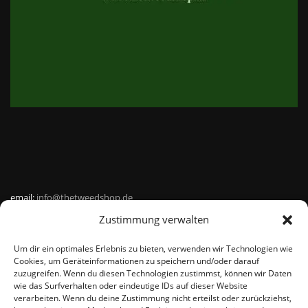
email:
info@thetweedshop.de
Zustimmung verwalten
Kvk Nummer: 88959732
Um dir ein optimales Erlebnis zu bieten, verwenden wir Technologien wie
MWSnr: NL864836247B01
Cookies, um Geräteinformationen zu speichern und/oder darauf
zuzugreifen. Wenn du diesen Technologien zustimmst, können wir Daten
wie das Surfverhalten oder eindeutige IDs auf dieser Website
verarbeiten. Wenn du deine Zustimmung nicht erteilst oder zurückziehst,