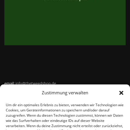
email:
info@thetweedshop.de
Zustimmung verwalten
Kvk Nummer: 88959732
Um dir ein optimales Erlebnis zu bieten, verwenden wir Technologien wie
MWSnr: NL864836247B01
Cookies, um Geräteinformationen zu speichern und/oder darauf
zuzugreifen. Wenn du diesen Technologien zustimmst, können wir Daten
wie das Surfverhalten oder eindeutige IDs auf dieser Website
verarbeiten. Wenn du deine Zustimmung nicht erteilst oder zurückziehst,