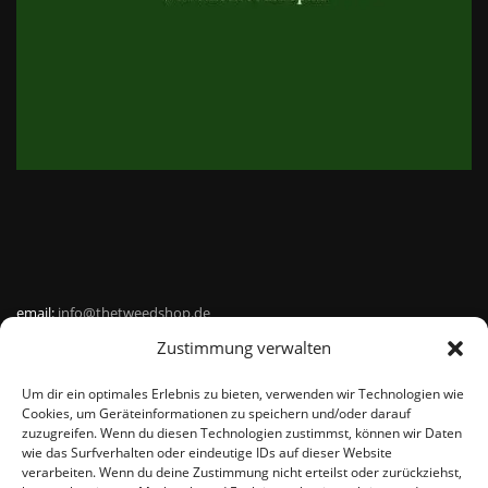
email:
info@thetweedshop.de
Zustimmung verwalten
Kvk Nummer: 88959732
Um dir ein optimales Erlebnis zu bieten, verwenden wir Technologien wie
MWSnr: NL864836247B01
Cookies, um Geräteinformationen zu speichern und/oder darauf
zuzugreifen. Wenn du diesen Technologien zustimmst, können wir Daten
wie das Surfverhalten oder eindeutige IDs auf dieser Website
verarbeiten. Wenn du deine Zustimmung nicht erteilst oder zurückziehst,