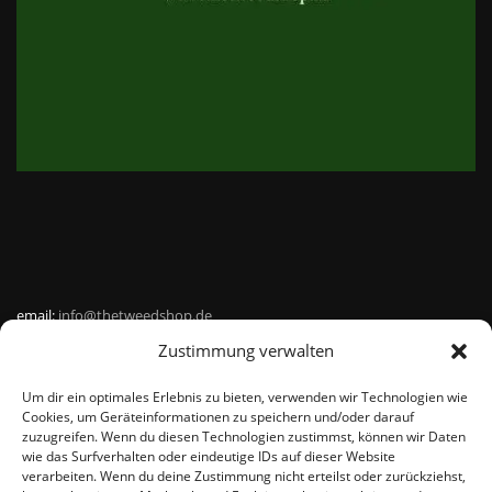
email:
info@thetweedshop.de
Zustimmung verwalten
Kvk Nummer: 88959732
Um dir ein optimales Erlebnis zu bieten, verwenden wir Technologien wie
MWSnr: NL864836247B01
Cookies, um Geräteinformationen zu speichern und/oder darauf
zuzugreifen. Wenn du diesen Technologien zustimmst, können wir Daten
wie das Surfverhalten oder eindeutige IDs auf dieser Website
verarbeiten. Wenn du deine Zustimmung nicht erteilst oder zurückziehst,