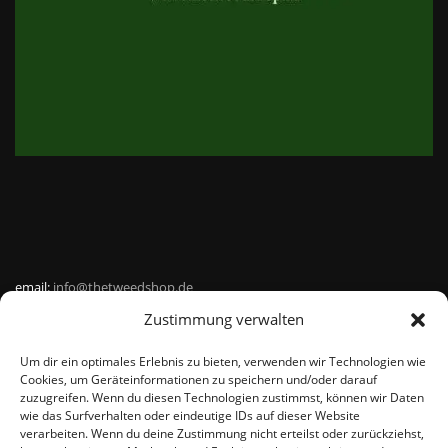
email:
info@thetweedshop.de
Zustimmung verwalten
Kvk Nummer: 88959732
Um dir ein optimales Erlebnis zu bieten, verwenden wir Technologien wie
MWSnr: NL864836247B01
Cookies, um Geräteinformationen zu speichern und/oder darauf
zuzugreifen. Wenn du diesen Technologien zustimmst, können wir Daten
wie das Surfverhalten oder eindeutige IDs auf dieser Website
verarbeiten. Wenn du deine Zustimmung nicht erteilst oder zurückziehst,