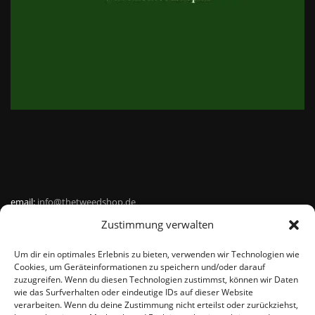
email:
info@thetweedshop.de
Zustimmung verwalten
Kvk Nummer: 88959732
Um dir ein optimales Erlebnis zu bieten, verwenden wir Technologien wie
MWSnr: NL864836247B01
Cookies, um Geräteinformationen zu speichern und/oder darauf
zuzugreifen. Wenn du diesen Technologien zustimmst, können wir Daten
wie das Surfverhalten oder eindeutige IDs auf dieser Website
verarbeiten. Wenn du deine Zustimmung nicht erteilst oder zurückziehst,