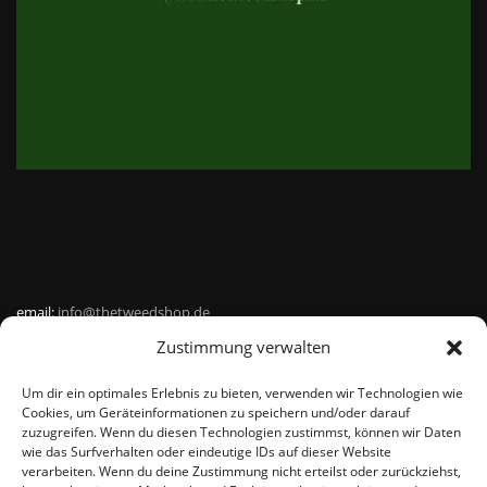
email:
info@thetweedshop.de
Zustimmung verwalten
Kvk Nummer: 88959732
Um dir ein optimales Erlebnis zu bieten, verwenden wir Technologien wie
MWSnr: NL864836247B01
Cookies, um Geräteinformationen zu speichern und/oder darauf
zuzugreifen. Wenn du diesen Technologien zustimmst, können wir Daten
wie das Surfverhalten oder eindeutige IDs auf dieser Website
verarbeiten. Wenn du deine Zustimmung nicht erteilst oder zurückziehst,