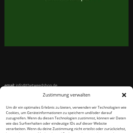
email:
info@thetweedshop.de
Zustimmung verwalten
Kvk Nummer: 88959732
Um dir ein optimales Erlebnis zu bieten, verwenden wir Technologien wie
MWSnr: NL864836247B01
Cookies, um Geräteinformationen zu speichern und/oder darauf
zuzugreifen. Wenn du diesen Technologien zustimmst, können wir Daten
wie das Surfverhalten oder eindeutige IDs auf dieser Website
verarbeiten. Wenn du deine Zustimmung nicht erteilst oder zurückziehst,