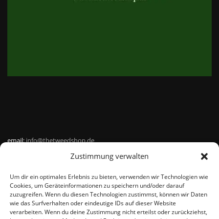
email:
info@thetweedshop.de
Zustimmung verwalten
Kvk Nummer: 88959732
Um dir ein optimales Erlebnis zu bieten, verwenden wir Technologien wie
MWSnr: NL864836247B01
Cookies, um Geräteinformationen zu speichern und/oder darauf
zuzugreifen. Wenn du diesen Technologien zustimmst, können wir Daten
wie das Surfverhalten oder eindeutige IDs auf dieser Website
verarbeiten. Wenn du deine Zustimmung nicht erteilst oder zurückziehst,