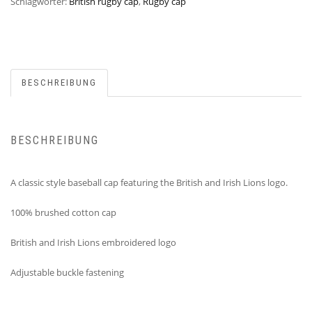
Schlagwörter:
British rugby cap
,
Rugby cap
BESCHREIBUNG
BESCHREIBUNG
A classic style baseball cap featuring the British and Irish Lions logo.
100% brushed cotton cap
British and Irish Lions embroidered logo
Adjustable buckle fastening