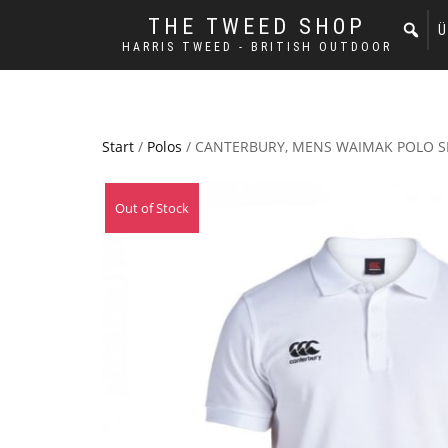
THE TWEED SHOP
Ü
HARRIS TWEED - BRITISH OUTDOOR
Start
/
Polos
/ CANTERBURY, MENS WAIMAK POLO S
Out of Stock