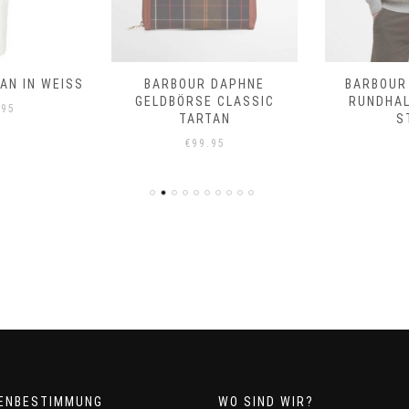
N IN WEISS
BARBOUR DAPHNE
BARBOUR
GELDBÖRSE CLASSIC
RUNDHA
.95
TARTAN
S
€
99.95
ENBESTIMMUNG
WO SIND WIR?