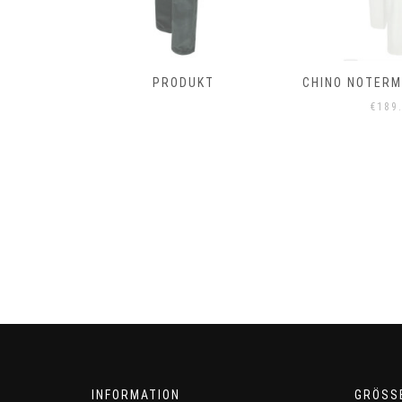
T
PRODUKT
CHINO NOTERMA
€
189
INFORMATION
GRÖSS