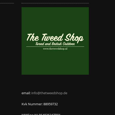
email:
info@thetweedshop.de
Kvk Nummer: 88959732
MWSnr: NL864836247B01