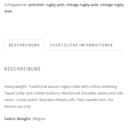
Schlagwörter:
poloshirt
,
rugby polo
,
vintage rugby polo
,
vintage rugby
shirt
BESCHREIBUNG
ZUSÄTZLICHE INFORMATIONEN
BESCHREIBUNG
Heavyweight. Traditional woven rugby collar with cotton webbing.
Taped collar and rubber buttons. Reinforced shoulder seams and side
vents. Locker patch. Elastane ribbed cuffs. Twin needle hem. For
leisure use only
Fabric Weight:
300gsm