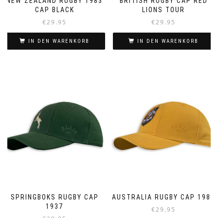
NEW ZEALAND RUGBY 1983
BRITISH RUGBY CAP RED
CAP BLACK
LIONS TOUR
€
29.95
€
29.95
IN DEN WARENKORB
IN DEN WARENKORB
SPRINGBOKS RUGBY CAP
AUSTRALIA RUGBY CAP 1987
1937
€
29.95