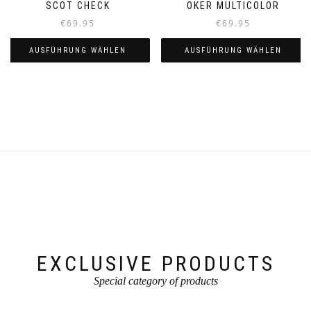
SCOT CHECK
OKER MULTICOLOR
€
69.95
€
69.95
AUSFÜHRUNG WÄHLEN
AUSFÜHRUNG WÄHLEN
Dieses
Dieses
Produkt
Produkt
weist
weist
mehrere
mehrere
Varianten
Varianten
auf.
auf.
Die
Die
Optionen
Optionen
können
können
auf
auf
der
der
Produktseite
Produktseite
gewählt
gewählt
werden
werden
EXCLUSIVE PRODUCTS
Special category of products