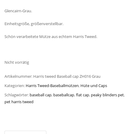
Glencairn-Grau.
Einheitsgröße, größenverstellbar.
Schön verarbeitete Mütze aus echtem Harris Tweed.
Nicht vorrätig
Artikelnummer:
Harris tweed Baseball cap ZH016 Grau
Kategorien:
Harris Tweed-Baseballmützen
,
Hüte und Caps
Schlagwörter:
baseball cap
,
baseballcap
,
flat cap
,
peaky blinders pet
,
pet harris tweed