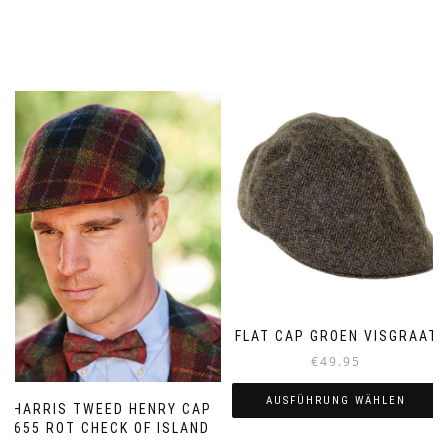
FLAT CAP GROEN VISGRAAT
€
49.95
AUSFÜHRUNG WÄHLEN
HARRIS TWEED HENRY CAP
655 ROT CHECK OF ISLAND
Dieses