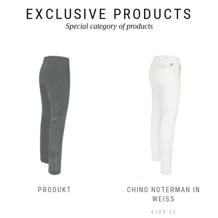
werden
werden
EXCLUSIVE PRODUCTS
Special category of products
PRODUKT
CHINO NOTERMAN IN
WEISS
€
189.95