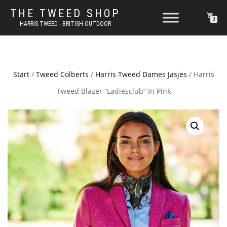
THE TWEED SHOP
0
HARRIS TWEED - BRITISH OUTDOOR
Start
/
Tweed Colberts
/
Harris Tweed Dames Jasjes
/ Harris
Tweed Blazer “Ladiesclub“ In Pink