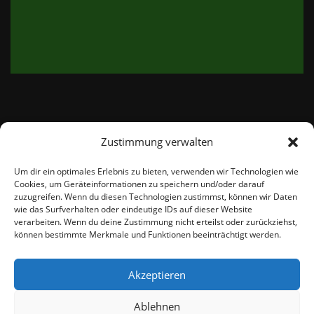
Zustimmung verwalten
email:
info@thetweedshop.de
Um dir ein optimales Erlebnis zu bieten, verwenden wir Technologien wie
Cookies, um Geräteinformationen zu speichern und/oder darauf
Kvk Nummer: 88959732
zuzugreifen. Wenn du diesen Technologien zustimmst, können wir Daten
wie das Surfverhalten oder eindeutige IDs auf dieser Website
verarbeiten. Wenn du deine Zustimmung nicht erteilst oder zurückziehst,
MWSnr: NL864836247B01
können bestimmte Merkmale und Funktionen beeinträchtigt werden.
Akzeptieren
Ablehnen