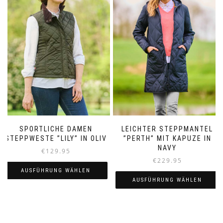
auf.
Die
Die
Optionen
Optionen
können
können
auf
auf
der
der
Produktseite
Produktseite
gewählt
gewählt
werden
werden
SPORTLICHE DAMEN
LEICHTER STEPPMANTEL
STEPPWESTE ”LILY” IN OLIV
”PERTH” MIT KAPUZE IN
NAVY
€
129.95
€
229.95
AUSFÜHRUNG WÄHLEN
AUSFÜHRUNG WÄHLEN
Dieses
Dieses
Produkt
Produkt
weist
weist
mehrere