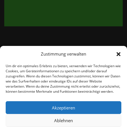
Zustimmung verwalten
email:
info@thetweedshop.de
Um dir ein optimales Erlebnis zu bieten, verwenden wir Technologien wie
Cookies, um Geräteinformationen zu speichern und/oder darauf
Kvk Nummer: 88959732
zuzugreifen. Wenn du diesen Technologien zustimmst, können wir Daten
wie das Surfverhalten oder eindeutige IDs auf dieser Website
verarbeiten. Wenn du deine Zustimmung nicht erteilst oder zurückziehst,
MWSnr: NL864836247B01
können bestimmte Merkmale und Funktionen beeinträchtigt werden.
Akzeptieren
Ablehnen