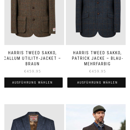
HARRIS TWEED SAKKO,
HARRIS TWEED SAKKO,
CALLUM UTILITY-JACKET –
PATRICK JACKE – BLAU-
BRAUN
MEHRFARBIG
€
459.95
€
459.95
AUSFÜHRUNG WÄHLEN
AUSFÜHRUNG WÄHLEN
Dieses
Dieses
Produkt
Produkt
weist
weist
mehrere
mehrere
Varianten
Varianten
auf.
auf.
Die
Die