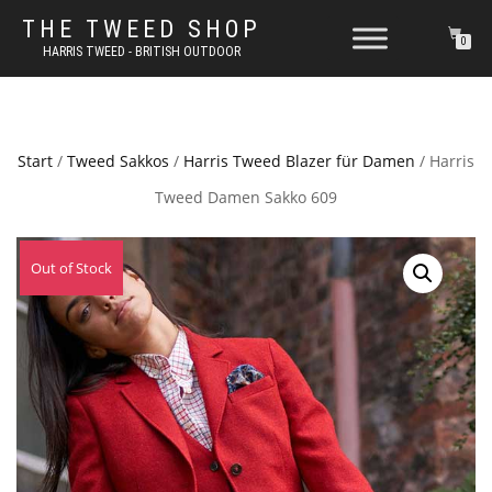
THE TWEED SHOP
0
HARRIS TWEED - BRITISH OUTDOOR
Start
/
Tweed Sakkos
/
Harris Tweed Blazer für Damen
/ Harris
Tweed Damen Sakko 609
Out of Stock