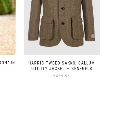
DON“ IN
HARRIS TWEED SAKKO, CALLUM
UTILITY JACKET – SENFGELB
eisspanne:
€
459.95
79.95
Dieses
s
Produkt
19.95
weist
mehrere
Varianten
auf.
Die
Optionen