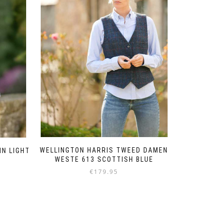
WELLINGTON HARRIS TWEED DAMEN
IN LIGHT
WESTE 613 SCOTTISH BLUE
€
179.95
Dieses
Produkt
weist
mehrere