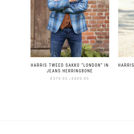
HARRIS TWEED SAKKO “LONDON“ IN
HARRIS
JEANS HERRINGBONE
Preisspanne:
€
379.95
€
409.95
–
€379.95
Dieses
bis
Produkt
€409.95
weist
mehrere
Varianten
auf.
Die
Optionen