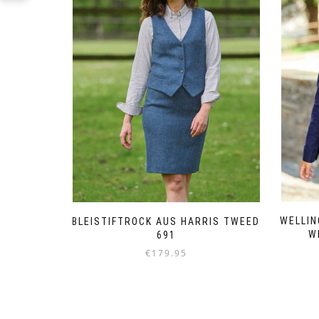
WELLI
BLEISTIFTROCK AUS HARRIS TWEED
W
691
€
179.95
Dieses
Produkt
weist
mehrere