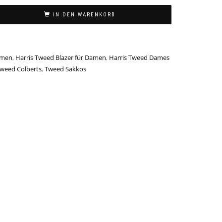
IN DEN WARENKORB
amen
,
Harris Tweed Blazer für Damen
,
Harris Tweed Dames
weed Colberts
,
Tweed Sakkos