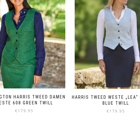
NGTON HARRIS TWEED DAMEN
HARRIS TWEED WESTE „LEA“ 
ESTE 608 GREEN TWILL
BLUE TWILL
€
179.95
€
179.95
Dieses
Dieses
Produkt
Produkt
weist
weist
mehrere
mehrere