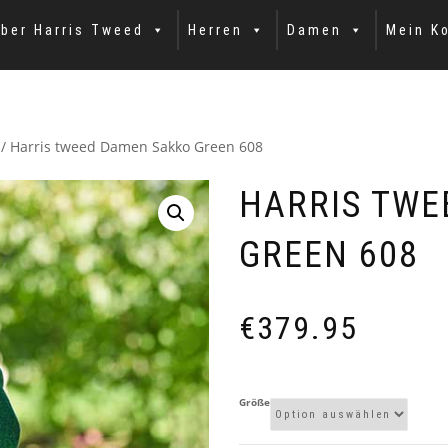
ber Harris Tweed
Herren
Damen
Mein K
/ Harris tweed Damen Sakko Green 608
HARRIS TWE
GREEN 608
€
379.95
Größe