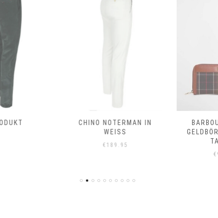
CHINO NOTERMAN IN
BARBOUR DAPHNE
WEISS
GELDBÖRSE CLASSIC
TARTAN
€
189.95
€
99.95