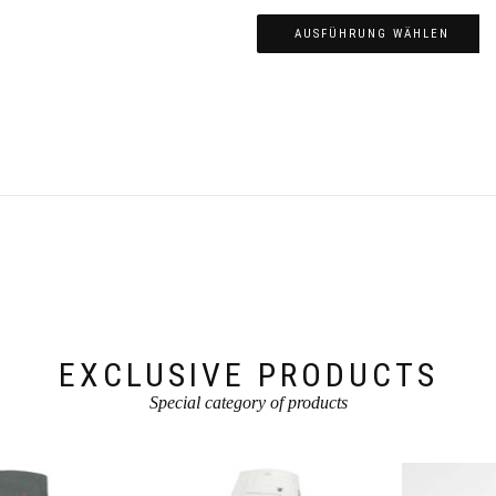
AUSFÜHRUNG WÄHLEN
Dieses
Produkt
weist
mehrere
Varianten
auf.
Die
Optionen
können
auf
der
Produktseite
gewählt
werden
EXCLUSIVE PRODUCTS
Special category of products