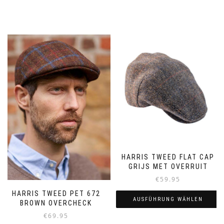
HARRIS TWEED FLAT CAP
GRIJS MET OVERRUIT
€
59.95
HARRIS TWEED PET 672
AUSFÜHRUNG WÄHLEN
BROWN OVERCHECK
€
69.95
Dieses