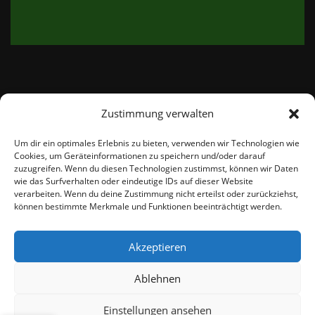
Zustimmung verwalten
email:
info@thetweedshop.de
Um dir ein optimales Erlebnis zu bieten, verwenden wir Technologien wie
Cookies, um Geräteinformationen zu speichern und/oder darauf
Kvk Nummer: 88959732
zuzugreifen. Wenn du diesen Technologien zustimmst, können wir Daten
wie das Surfverhalten oder eindeutige IDs auf dieser Website
verarbeiten. Wenn du deine Zustimmung nicht erteilst oder zurückziehst,
MWSnr: NL864836247B01
können bestimmte Merkmale und Funktionen beeinträchtigt werden.
Akzeptieren
Ablehnen
Einstellungen ansehen