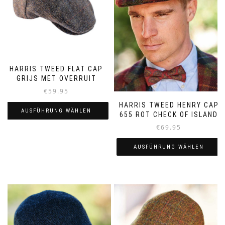
HARRIS TWEED FLAT CAP
GRIJS MET OVERRUIT
€
59.95
HARRIS TWEED HENRY CAP
AUSFÜHRUNG WÄHLEN
655 ROT CHECK OF ISLAND
€
69.95
Dieses
Produkt
AUSFÜHRUNG WÄHLEN
weist
mehrere
Dieses
Varianten
Produkt
auf.
weist
Die
mehrere
Optionen
Varianten
können
auf.
auf