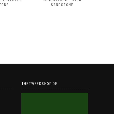
LSPULLOVER
RUNDHALSPULLOVER
RUNDHAL
TONE
SANDSTONE
THETWEEDSHOP.DE