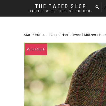
THE TWEED SHOP
Ü
HARRIS TWEED - BRITISH OUTDOOR
Start
/
Hüte und Caps
/
Harris-Tweed-Mützen
/ Har
Out of Stock