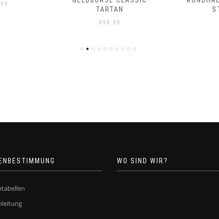
GELDBÖRSE CLASSIC
RUNDHA
.95
TARTAN
S
€
99.95
ENBESTIMMUNG
WO SIND WIR?
tabellen
leitung