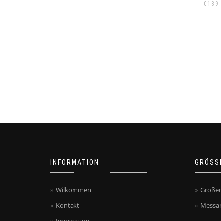
€
189
INFORMATION
GRÖSS
Wilkommen
Größen
Kontakt
Messan
Impressum