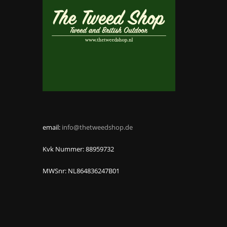
email:
info@thetweedshop.de
Kvk Nummer: 88959732
MWSnr: NL864836247B01