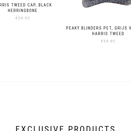
RRIS TWEED CAP, BLACK
HERRINGBONE
€
59.95
PEAKY BLINDERS PET, GRIJS 
HARRIS TWEED
€
59.95
Dieses
Produkt
weist
mehrere
Varianten
auf.
Die
Optionen
können
auf
der
Produktseite
gewählt
werden
EXCLUSIVE PRODUCTS