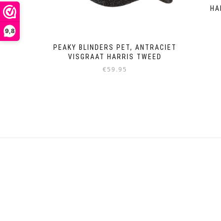
HA
9,8
PEAKY BLINDERS PET, ANTRACIET
VISGRAAT HARRIS TWEED
€
59.95
Dieses
Produkt
weist
mehrere
Varianten
auf.
Die
Optionen
können
auf
der
Produktseite
gewählt
werden