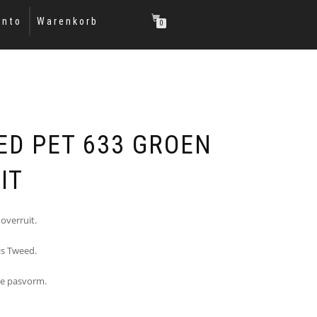
onto
Warenkorb
0
ED PET 633 GROEN
IT
overruit.
is Tweed.
me pasvorm.