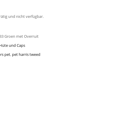
rätig und nicht verfügbar.
633 Groen met Overruit
Hüte und Caps
rs pet
,
pet harris tweed