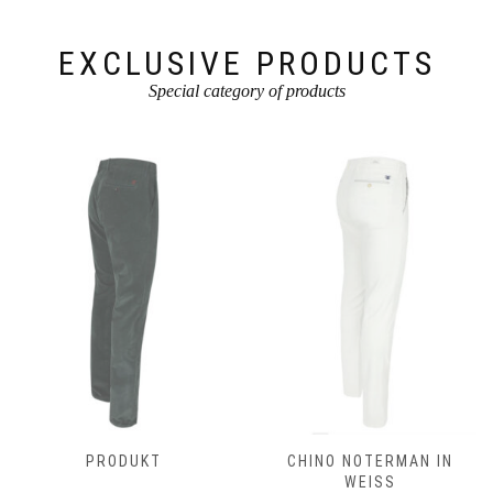
Produktseite
Produktseite
gewählt
gewählt
werden
werden
EXCLUSIVE PRODUCTS
Special category of products
PRODUKT
CHINO NOTERMAN IN
WEISS