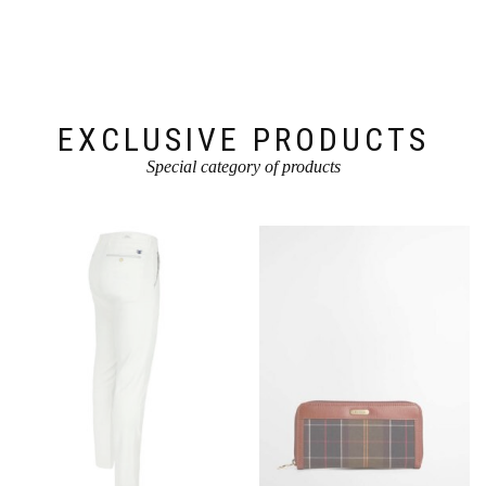
können
auf
auf
der
der
Produktseite
Produktseite
gewählt
gewählt
werden
werden
EXCLUSIVE PRODUCTS
Special category of products