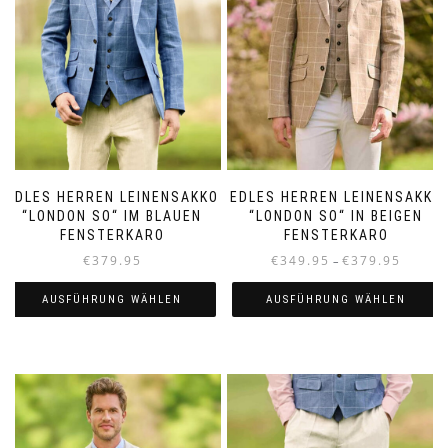
EDLES HERREN LEINENSAKKO
EDLES HERREN LEINENSAKKO
“LONDON SO“ IM BLAUEN
“LONDON SO“ IN BEIGEN
FENSTERKARO
FENSTERKARO
Preisspa
€
379.95
€
349.95
€
379.95
–
€349.95
bis
AUSFÜHRUNG WÄHLEN
AUSFÜHRUNG WÄHLEN
€379.95
Dieses
Dieses
Produkt
Produkt
weist
weist
mehrere
mehrere
Varianten
Varianten
auf.
auf.