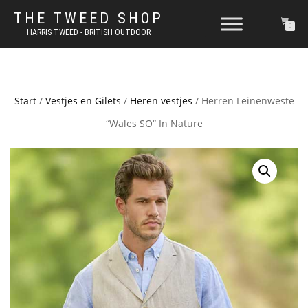
THE TWEED SHOP
0
HARRIS TWEED - BRITISH OUTDOOR
Start
/
Vestjes en Gilets
/
Heren vestjes
/ Herren Leinenweste
“Wales SO“ In Nature