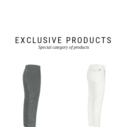
Optionen
können
auf
der
Produktseite
gewählt
werden
EXCLUSIVE PRODUCTS
Special category of products