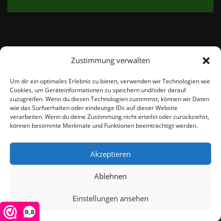
Zustimmung verwalten
email:
info@thetweedshop.de
Um dir ein optimales Erlebnis zu bieten, verwenden wir Technologien wie
Cookies, um Geräteinformationen zu speichern und/oder darauf
Kvk Nummer: 88959732
zuzugreifen. Wenn du diesen Technologien zustimmst, können wir Daten
wie das Surfverhalten oder eindeutige IDs auf dieser Website
verarbeiten. Wenn du deine Zustimmung nicht erteilst oder zurückziehst,
MWSnr: NL864836247B01
können bestimmte Merkmale und Funktionen beeinträchtigt werden.
Akzeptieren
Ablehnen
Einstellungen ansehen
© THEMEISLE, ALL RIGHTS RESERVED
9,8